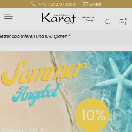
·
+49 7252 9739691
E‑Mail
0
Mei
 abonnieren und 10 € sparen *