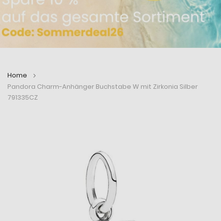
Home
Pandora Charm-Anhänger Buchstabe W mit Zirkonia Silber
791335CZ
Zum
Zum
Ende
Anfang
der
der
Bildergalerie
Bildergalerie
springen
springen