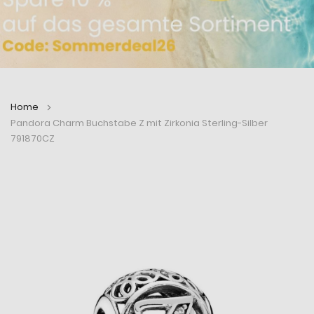
Home
Pandora Charm Buchstabe Z mit Zirkonia Sterling-Silber
791870CZ
Zum
Zum
Ende
Anfang
der
der
Bildergalerie
Bildergalerie
springen
springen