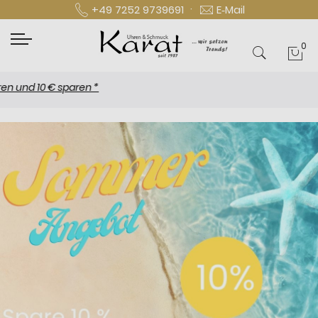
·
+49 7252 9739691
E‑Mail
0
Mei
d 10 € sparen *