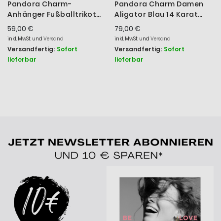
Pandora Charm-
Pandora Charm Damen
Anhänger Fußballtrikot
Aligator Blau 14 Karat
Zirkonia Silber 794708C01
Vergoldet 764624C01
59,00 €
79,00 €
inkl. MwSt. und
Versand
inkl. MwSt. und
Versand
Versandfertig:
Sofort
Versandfertig:
Sofort
lieferbar
lieferbar