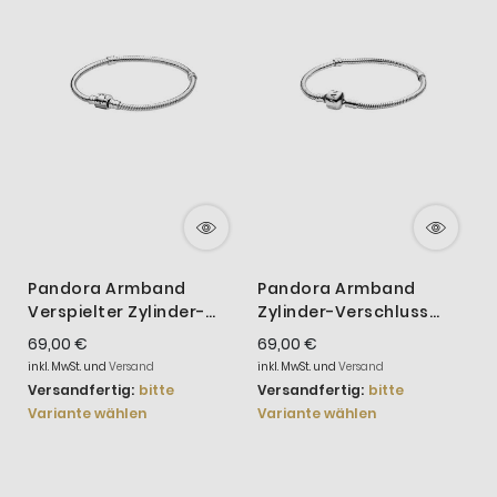
Pandora Armband
Pandora Armband
Verspielter Zylinder-
Zylinder-Verschluss
Verschluss Silber
Sterling-Silber
K
69,00 €
69,00 €
6
594596C00
594593C00
S
inkl. MwSt. und
Versand
inkl. MwSt. und
Versand
i
Versandfertig:
bitte
Versandfertig:
bitte
V
Variante wählen
Variante wählen
V