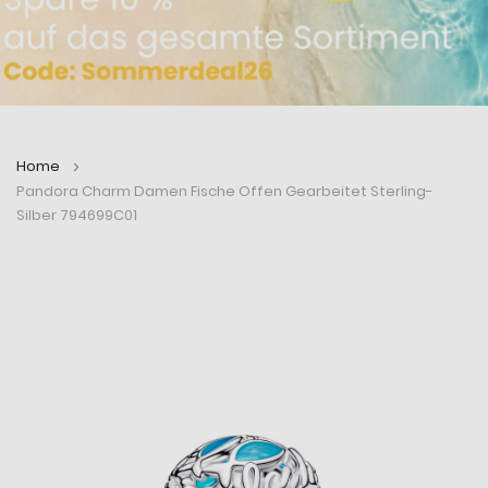
Home
Pandora Charm Damen Fische Offen Gearbeitet Sterling-
Silber 794699C01
Zum
Zum
Ende
Anfang
der
der
Bildergalerie
Bildergalerie
springen
springen