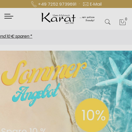
·
+49 7252 9739691
E‑Mail
0
Mei
€ sparen *