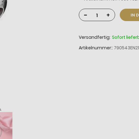
-
+
IN 
Versandfertig:
Sofort liefer
Artikelnummer:
790543EN21