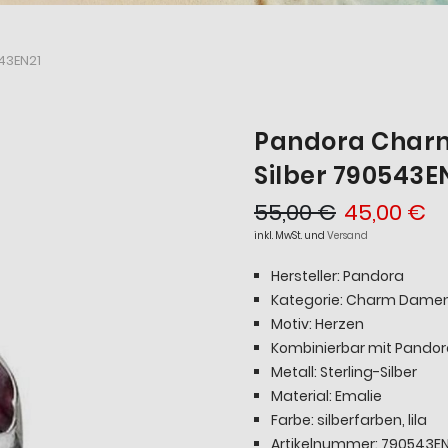
543EN21
Pandora Charm 
Silber 790543E
55,00 €
45,00 €
inkl. MwSt. und
Versand
Hersteller: Pandora
Kategorie: Charm Dame
Motiv: Herzen
Kombinierbar mit Pando
Metall: Sterling-Silber
Material: Emalie
Farbe: silberfarben, lila
Artikelnummer: 790543E