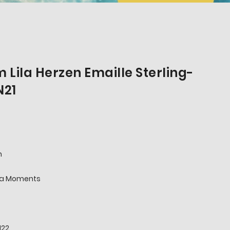
Lila Herzen Emaille Sterling-
N21
n
ra Moments
N22