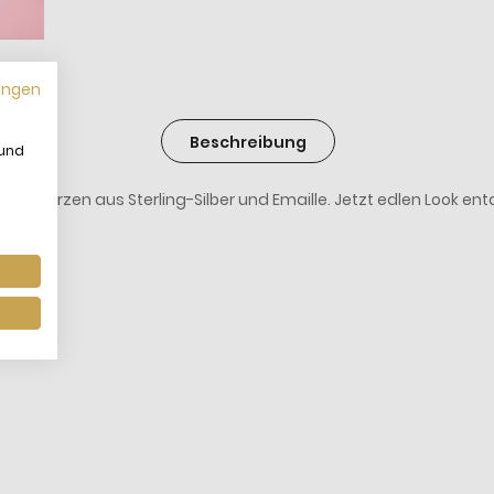
ungen
Beschreibung
 und
la Herzen aus Sterling-Silber und Emaille. Jetzt edlen Look en