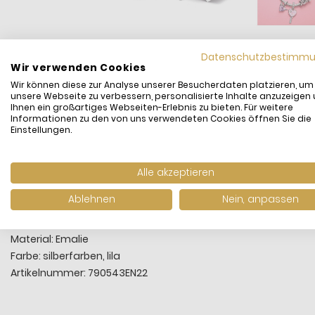
Datenschutzbestimm
Wir verwenden Cookies
Wir können diese zur Analyse unserer Besucherdaten platzieren, um
unsere Webseite zu verbessern, personalisierte Inhalte anzuzeigen
Ihnen ein großartiges Webseiten-Erlebnis zu bieten. Für weitere
Informationen zu den von uns verwendeten Cookies öffnen Sie die
Verleihen Sie Ihrem Armband Eleganz mit dem Pandora Charm li
Einstellungen.
Hersteller: Pandora
Kategorie: Charm Damen
Alle akzeptieren
Motiv: Herzen
Ablehnen
Nein, anpassen
Kombinierbar mit Pandora Moments
Metall: Sterling-Silber
Material: Emalie
Farbe: silberfarben, lila
Artikelnummer: 790543EN22