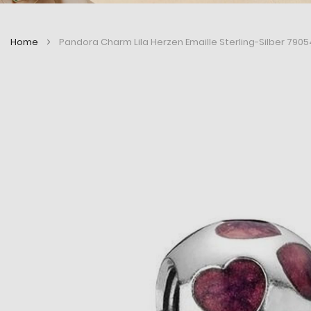
Home
Pandora Charm Lila Herzen Emaille Sterling-Silber 790
Zum
Zum
Ende
Anfang
der
der
Bildergalerie
Bildergalerie
springen
springen