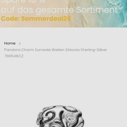
Home
Pandora Charm Surreale Wellen Zirkonia Sterling-Silber
790548CZ
Zum
Zum
Ende
Anfang
der
der
Bildergalerie
Bildergalerie
springen
springen