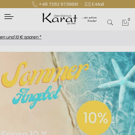
·
+49 7252 9739691
E‑Mail
0
Mei
d 10 € sparen *