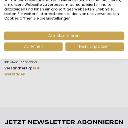
Wir können diese zur Analyse unserer Besucherdaten platzieren,
um unsere Webseite zu verbessern, personalisierte Inhalte
anzuzeigen und Ihnen ein großartiges Webseiten-Erlebnis zu
bieten. Für weitere Informationen zu den von uns verwendeten
Cookies öffnen Sie die Einstellungen.
Alle akzeptieren
Pandora Disney
Ablehnen
Nein, anpassen
798844C01 Charm Lilo &
Stitch Sterling-Silber
69,00 €
inkl. MwSt. und
Versand
Versandfertig:
in 10
Werktagen