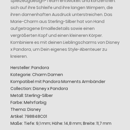
Spielzeugdesign-Team entwickelt und konzentriert
sich auf ihre Schleife und ihre langen Wimpern, die
ihren damenhaften Ausdruck unterstreichen. Das
Marie-Charm aus Sterling-Silber hat von Hand
aufgetragene Emailledetails sowie einen
vergrößerten Kopf und einen kleineren Körper.
Kombiniere es mit deinen Lieblingscharms von Disney
x Pandora, um Dein eigenes Style-Abenteuer zu
kreieren.
Hersteller: Pandora
Kategorie: Charm Damen
Kompatibel mit Pandora Moments Armbänder
Collection: Disney x Pandora
Metall: Sterling-Silber
Farbe: Mehrfarbig
Thema: Disney
Artikel: 798848C01
Maße: Tiefe: 9,1 mm; Höhe: 14,8 mm; Breite: 11,7 mm