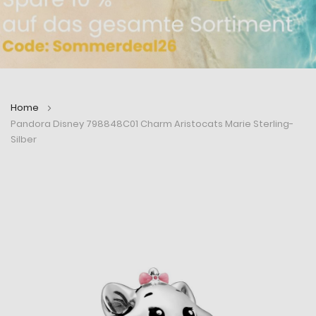
Home
Pandora Disney 798848C01 Charm Aristocats Marie Sterling-
Silber
Zum
Zum
Ende
Anfang
der
der
Bildergalerie
Bildergalerie
springen
springen