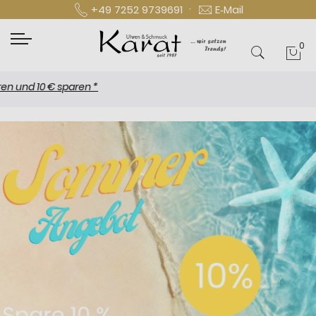
·
+49 7252 9739691
E‑Mail
0
Mei
d 10 € sparen *