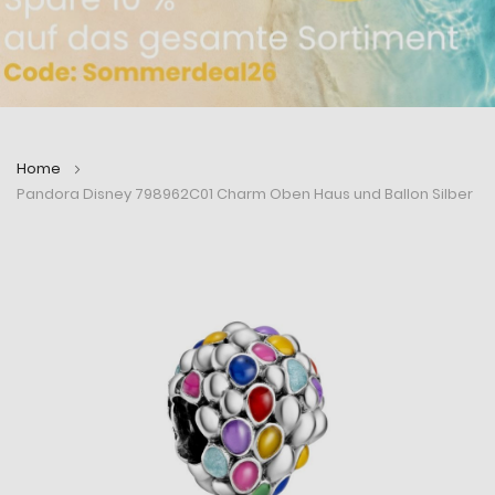
Home
Pandora Disney 798962C01 Charm Oben Haus und Ballon Silber
Zum
Zum
Ende
Anfang
der
der
Bildergalerie
Bildergalerie
springen
springen