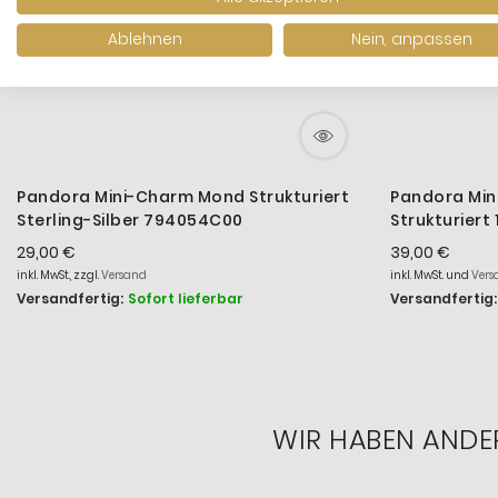
Ablehnen
Nein, anpassen
Pandora Mini-Charm Mond Strukturiert
Pandora Min
Sterling-Silber 794054C00
Strukturiert
764047C00
29,00 €
39,00 €
inkl. MwSt., zzgl.
Versand
inkl. MwSt. und
Vers
Versandfertig:
Sofort lieferbar
Versandfertig:
WIR HABEN ANDE