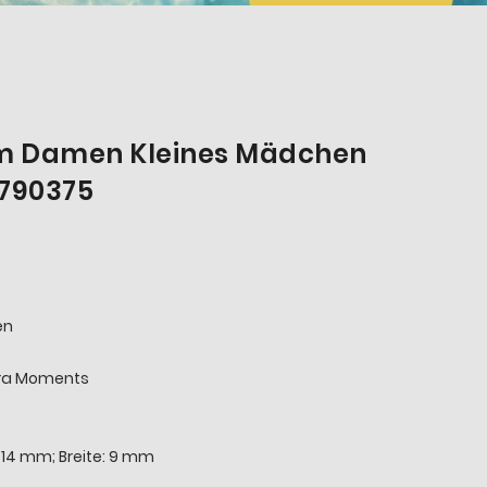
m Damen Kleines Mädchen
 790375
en
ora Moments
 14 mm; Breite: 9 mm