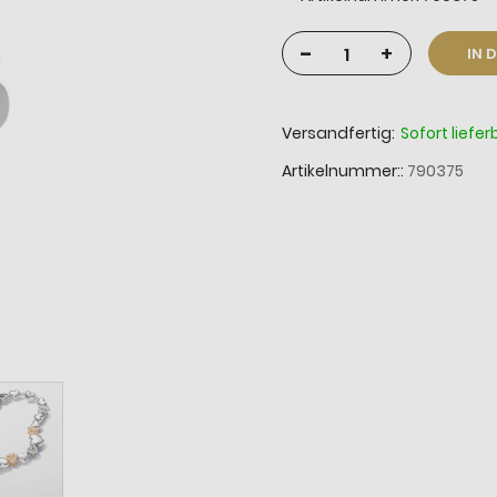
-
+
IN 
Versandfertig:
Sofort liefer
Artikelnummer:
790375