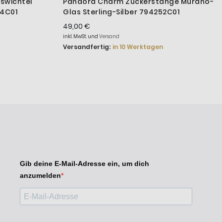
swichtel
Pandora Charm Zuckerstange Murano-
94C01
Glas Sterling-Silber 794252C01
49,00 €
inkl. MwSt. und
Versand
Versandfertig:
in 10 Werktagen
Gib deine E-Mail-Adresse ein, um dich
anzumelden