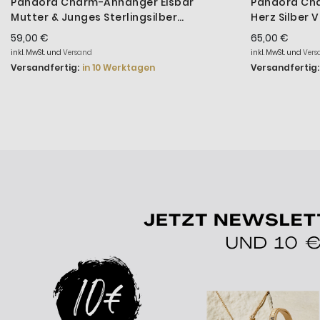
Pandora Charm-Anhänger Eisbär
Pandora Ch
Mutter & Junges Sterlingsilber
Herz Silber 
794243C01
59,00 €
65,00 €
inkl. MwSt. und
Versand
inkl. MwSt. und
Vers
Versandfertig:
in 10 Werktagen
Versandfertig: