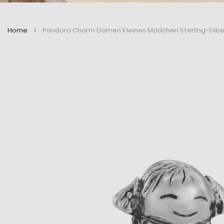
Home
Pandora Charm Damen Kleines Mädchen Sterling-Silbe
Zum
Zum
Ende
Anfang
der
der
Bildergalerie
Bildergalerie
springen
springen