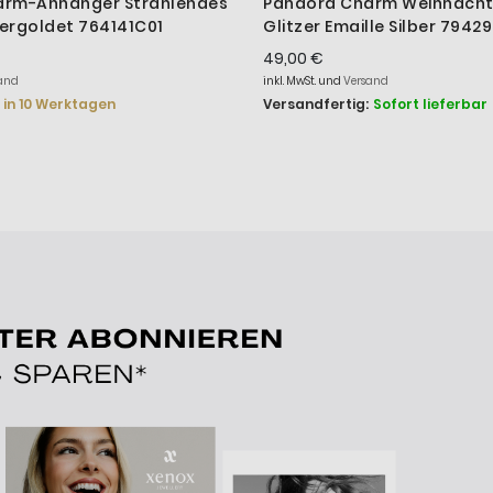
arm-Anhänger Strahlendes
Pandora Charm Weihnacht
Vergoldet 764141C01
Glitzer Emaille Silber 7942
49,00 €
and
inkl. MwSt. und
Versand
in 10 Werktagen
Versandfertig:
Sofort lieferbar