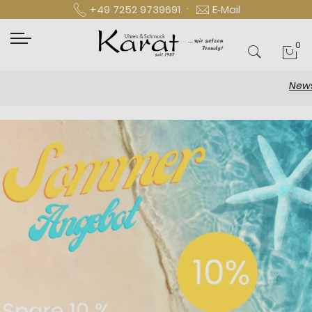
·
+49 7252 9739691
E‑Mail
0
Mei
Newsletter