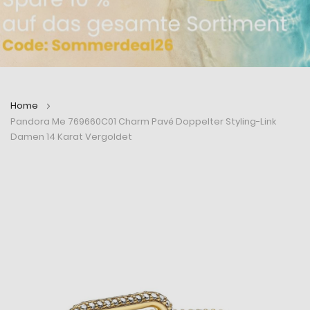
Home
Pandora Me 769660C01 Charm Pavé Doppelter Styling-Link
Damen 14 Karat Vergoldet
Zum
Zum
Ende
Anfang
der
der
Bildergalerie
Bildergalerie
springen
springen