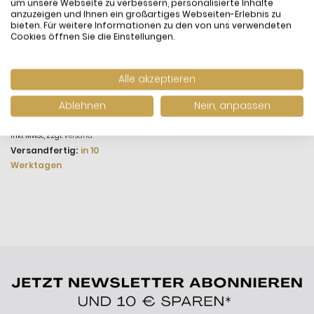
um unsere Webseite zu verbessern, personalisierte Inhalte
anzuzeigen und Ihnen ein großartiges Webseiten-Erlebnis zu
bieten. Für weitere Informationen zu den von uns verwendeten
Cookies öffnen Sie die Einstellungen.
Alle akzeptieren
Pandora Me 799660C02
Doppel-Link Charm
Ablehnen
Nein, anpassen
Styling Pavé Sterling-
35,00 €
Silber
inkl. MwSt., zzgl.
Versand
Versandfertig:
in 10
Werktagen