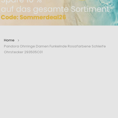
Home
Pandora Ohrringe Damen Funkelnde Rosafarbene Schleife
Ohrstecker 293505C01
Zum
Zum
Ende
Anfang
der
der
Bildergalerie
Bildergalerie
springen
springen