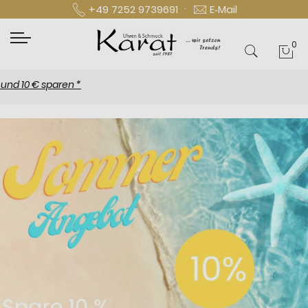
·
+49 7252 9739691
E‑Mail
0
Mei
 € sparen *