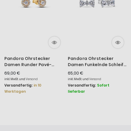
Pandora Ohrstecker
Pandora Ohrstecker
Damen Runder Pavé-
Damen Funkelnde Schleife
Strahlenkranz Vergoldet
Weiß Silber 293506C01
69,00 €
65,00 €
263019C01
inkl. MwSt. und
Versand
inkl. MwSt. und
Versand
Versandfertig:
in 10
Versandfertig:
Sofort
Werktagen
lieferbar