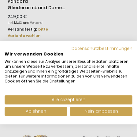
Pandora
Gliederarmband Damen
Pavé Cuban Zirkonia
249,00 €
Vergoldet 563008C01
inkl. MwSt. und
Versand
Versandfertig:
bitte
Variante wählen
Datenschutzbestimmungen
Wir verwenden Cookies
Wir können diese zur Analyse unserer Besucherdaten platzieren,
WIR HABEN ANDERE
um unsere Webseite zu verbessern, personalisierte Inhalte
PRODUKTE GEFUNDEN,
anzuzeigen und Ihnen ein großartiges Webseiten-Erlebnis zu
bieten. Für weitere Informationen zu den von uns verwendeten
DIE IHNEN GEFALLEN
Cookies öffnen Sie die Einstellungen.
KÖNNTEN!
Alle akzeptieren
Ablehnen
Nein, anpassen