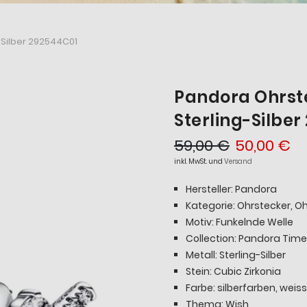
-Silber 292544C01
Pandora Ohrst
Sterling-Silbe
59,00 €
50,00 €
inkl. MwSt. und
Versand
Hersteller: Pandora
Kategorie: Ohrstecker, 
Motiv: Funkelnde Welle
Collection: Pandora Time
Metall: Sterling-Silber
Stein: Cubic Zirkonia
Farbe: silberfarben, weiss
Thema: Wish