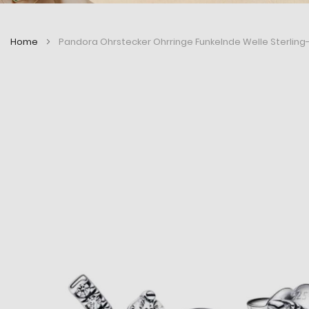
Home
Pandora Ohrstecker Ohrringe Funkelnde Welle Sterling
Zum
Zum
Ende
Anfang
der
der
Bildergalerie
Bildergalerie
springen
springen