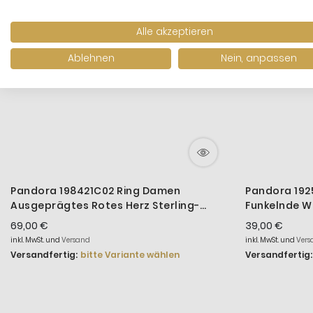
Alle akzeptieren
Ablehnen
Nein, anpassen
Pandora 198421C02 Ring Damen
Pandora 192
Ausgeprägtes Rotes Herz Sterling-
Funkelnde We
Silber
69,00 €
39,00 €
inkl. MwSt. und
Versand
inkl. MwSt. und
Vers
Versandfertig:
bitte Variante wählen
Versandfertig: