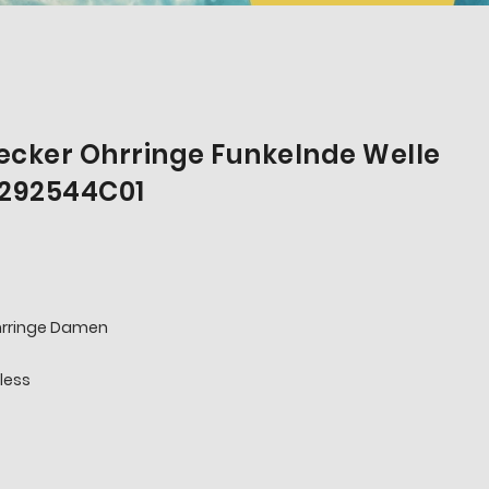
ecker Ohrringe Funkelnde Welle
r 292544C01
Ohrringe Damen
less