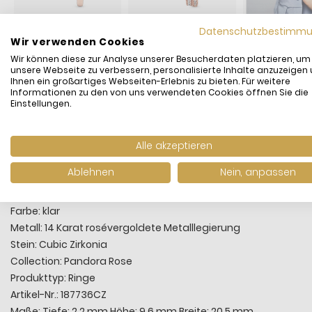
Datenschutzbestimm
Wir verwenden Cookies
Wir können diese zur Analyse unserer Besucherdaten platzieren, um
unsere Webseite zu verbessern, personalisierte Inhalte anzuzeigen
Ihnen ein großartiges Webseiten-Erlebnis zu bieten. Für weitere
Informationen zu den von uns verwendeten Cookies öffnen Sie die
Einstellungen.
Unser beliebter Wishbone-Ring erstrahlt jetzt in königlicher
Oberfläche mit funkelnden Kristallen und lässt Prinzessinne
Alle akzeptieren
Ringes sitzen. Der Ring ist ein schönes Einzelstück, lässt s
kombinieren.
Ablehnen
Nein, anpassen
Hersteller: Pandora
Farbe: klar
Metall: 14 Karat rosévergoldete Metalllegierung
Stein: Cubic Zirkonia
Collection: Pandora Rose
Produkttyp: Ringe
Artikel-Nr.: 187736CZ
Maße: Tiefe: 2,2 mm Höhe: 9,6 mm Breite: 20,5 mm