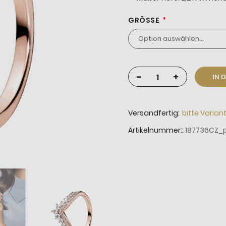
GRÖSSE
-
+
IN 
Versandfertig:
bitte Varian
Artikelnummer:
187736CZ_