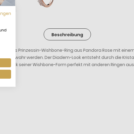
ungen
 und
Beschreibung
 Eleganz als Prinzessin-Wishbone-Ring aus Pandora Rose mit ein
nträume wahr werden. Der Diadem-Look entsteht durch die Krist
ich aber dank seiner Wishbone-Form perfekt mit anderen Ringen a