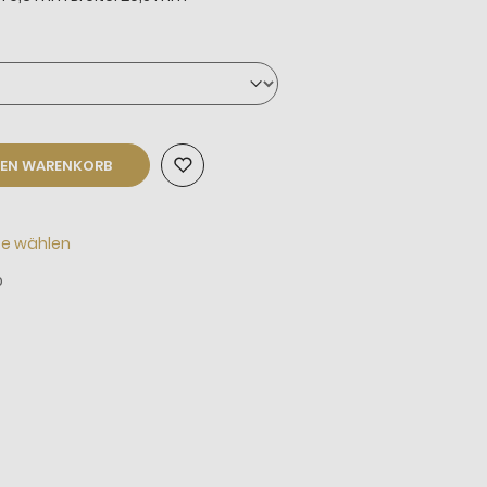
DEN WARENKORB
te wählen
p