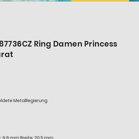
187736CZ Ring Damen Princess
arat
oldete Metalllegierung
: 9,6 mm Breite: 20,5 mm