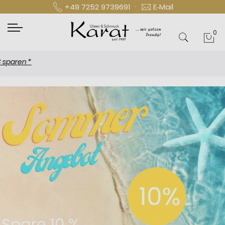
·
+49 7252 9739691
E‑Mail
0
Mei
New