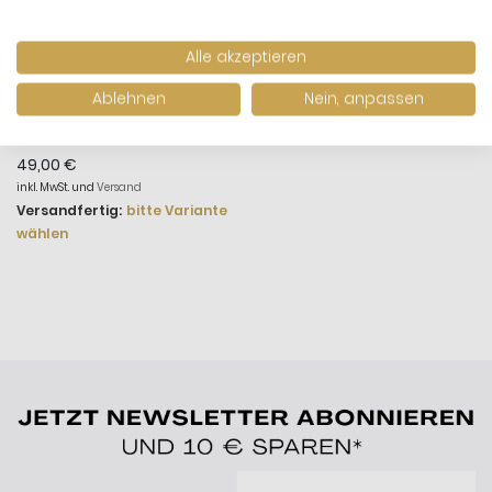
Alle akzeptieren
Ablehnen
Nein, anpassen
Pandora 199302C01 Ring
Damen Funkelnder
Wishbone Herz Silber
49,00 €
inkl. MwSt. und
Versand
Versandfertig:
bitte Variante
wählen