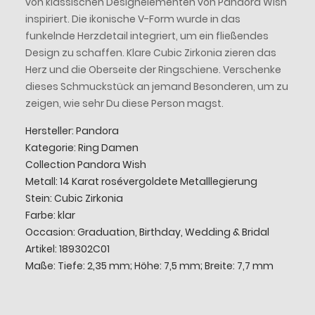
von klassischen Designelementen von Pandora Wish
inspiriert. Die ikonische V-Form wurde in das
funkelnde Herzdetail integriert, um ein fließendes
Design zu schaffen. Klare Cubic Zirkonia zieren das
Herz und die Oberseite der Ringschiene. Verschenke
dieses Schmuckstück an jemand Besonderen, um zu
zeigen, wie sehr Du diese Person magst.
Hersteller: Pandora
Kategorie: Ring Damen
Collection Pandora Wish
Metall: 14 Karat rosévergoldete Metalllegierung
Stein: Cubic Zirkonia
Farbe: klar
Occasion: Graduation, Birthday, Wedding & Bridal
Artikel: 189302C01
Maße: Tiefe: 2,35 mm; Höhe: 7,5 mm; Breite: 7,7 mm