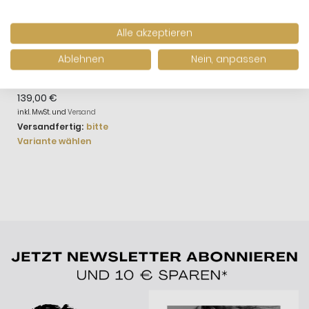
Alle akzeptieren
Ablehnen
Nein, anpassen
Rauschmayer
Freundschaftsring
Damen Zirkonia Silber
139,00 €
15-00019
inkl. MwSt. und
Versand
Versandfertig:
bitte
Variante wählen