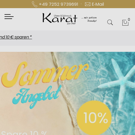
·
+49 7252 9739691
E‑Mail
0
Mei
€ sparen *