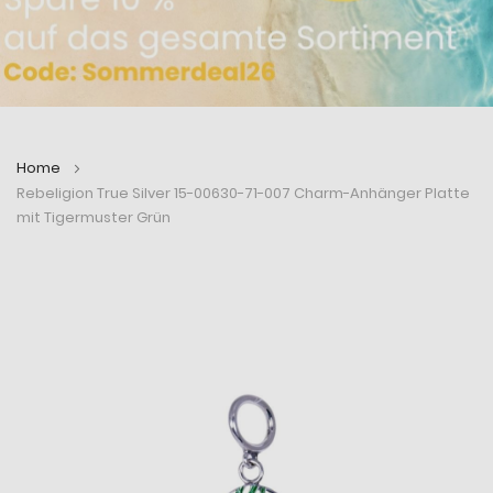
Home
Rebeligion True Silver 15-00630-71-007 Charm-Anhänger Platte
mit Tigermuster Grün
Zum
Zum
Ende
Anfang
der
der
Bildergalerie
Bildergalerie
springen
springen