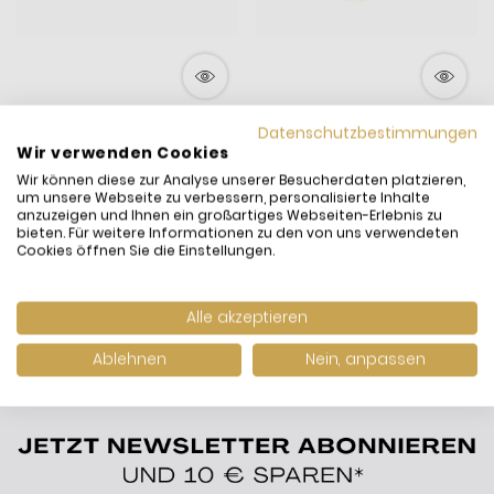
Datenschutzbestimmungen
Rebeligion True Silver 15-
Rebeligion True Silver 15-
Wir verwenden Cookies
00696-71-001 Charm
00596-71-001 Charm
Wir können diese zur Analyse unserer Besucherdaten platzieren,
Element Kokopelli
Bead Element Sterling-
29,00 €
19,00 €
39,00 €
25,00 €
um unsere Webseite zu verbessern, personalisierte Inhalte
Sterling-Silber
Silber
anzuzeigen und Ihnen ein großartiges Webseiten-Erlebnis zu
inkl. MwSt., zzgl.
Versand
inkl. MwSt., zzgl.
Versand
bieten. Für weitere Informationen zu den von uns verwendeten
Versandfertig:
Sofort
Versandfertig:
Sofort
Cookies öffnen Sie die Einstellungen.
lieferbar
lieferbar
Alle akzeptieren
Ablehnen
Nein, anpassen