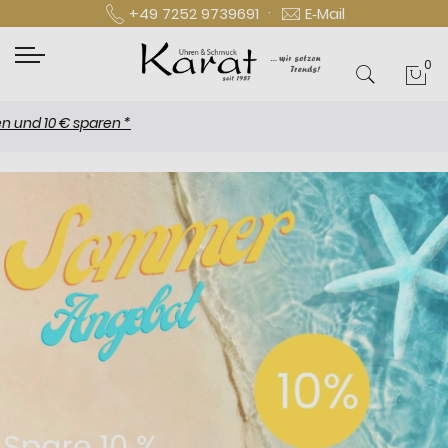
·
+49 7252 9739691
E‑Mail
0
Mei
 10 € sparen *