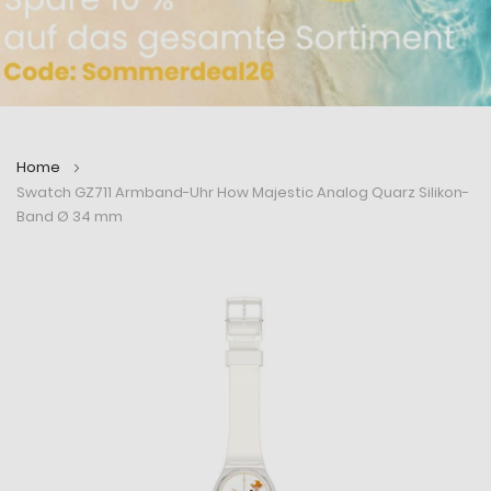
Home
Swatch GZ711 Armband-Uhr How Majestic Analog Quarz Silikon-
Band Ø 34 mm
Zum
Zum
Ende
Anfang
der
der
Bildergalerie
Bildergalerie
springen
springen