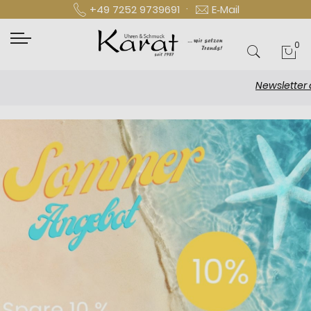
·
+49 7252 9739691
E‑Mail
0
Mei
Newsletter abonn