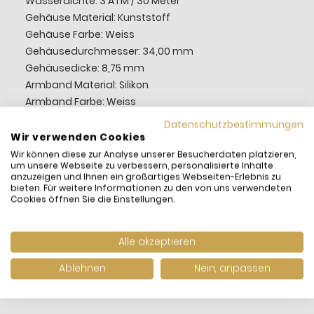
Wasserdichte: 3 ATM / 30 Meter
Gehäuse Material: Kunststoff
Gehäuse Farbe: Weiss
Gehäusedurchmesser: 34,00 mm
Gehäusedicke: 8,75 mm
Armband Material: Silikon
Armband Farbe: Weiss
Verschluss: Schliesse
Datenschutzbestimmungen
Zifferblatt Farbe: Weiss
Wir verwenden Cookies
Index: Puntkte
Wir können diese zur Analyse unserer Besucherdaten platzieren,
um unsere Webseite zu verbessern, personalisierte Inhalte
Funktionen: 3 Zeiger
anzuzeigen und Ihnen ein großartiges Webseiten-Erlebnis zu
Artikel: GZ711, How Majestic
bieten. Für weitere Informationen zu den von uns verwendeten
Cookies öffnen Sie die Einstellungen.
Alle akzeptieren
Ablehnen
Nein, anpassen