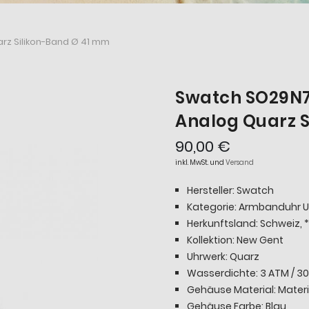
z Silikon-Band Ø 41 mm
Swatch SO29N7
Analog Quarz S
90,00 €
inkl. MwSt. und
Versand
Hersteller: Swatch
Kategorie: Armbanduhr U
Herkunftsland: Schweiz,
Kollektion: New Gent
Uhrwerk: Quarz
Wasserdichte: 3 ATM / 30
Gehäuse Material: Materi
Gehäuse Farbe: Blau