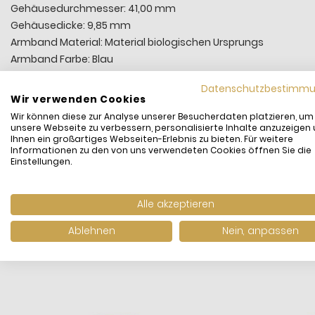
Gehäusedurchmesser: 41,00 mm
Gehäusedicke: 9,85 mm
Armband Material: Material biologischen Ursprungs
Armband Farbe: Blau
Verschluss: Schliesse
Datenschutzbestimm
Zifferblatt Farbe: Blau
Wir verwenden Cookies
Index: Striche
Wir können diese zur Analyse unserer Besucherdaten platzieren, um
Funktionen: 3-Zeiger, Tag-Datum Anzeige
unsere Webseite zu verbessern, personalisierte Inhalte anzuzeigen
Ihnen ein großartiges Webseiten-Erlebnis zu bieten. Für weitere
Artikel: SO29N704, Blue Rebel
Informationen zu den von uns verwendeten Cookies öffnen Sie die
Einstellungen.
Alle akzeptieren
Ablehnen
Nein, anpassen