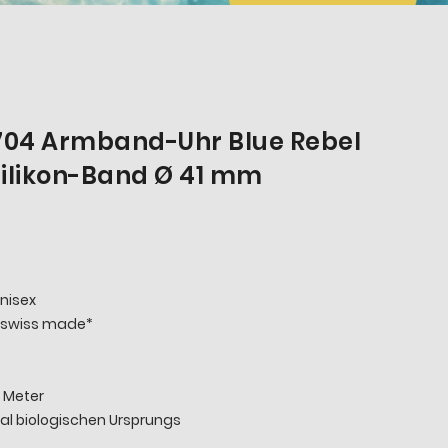
04 Armband-Uhr Blue Rebel
ilikon-Band Ø 41 mm
nisex
 *swiss made*
 Meter
al biologischen Ursprungs