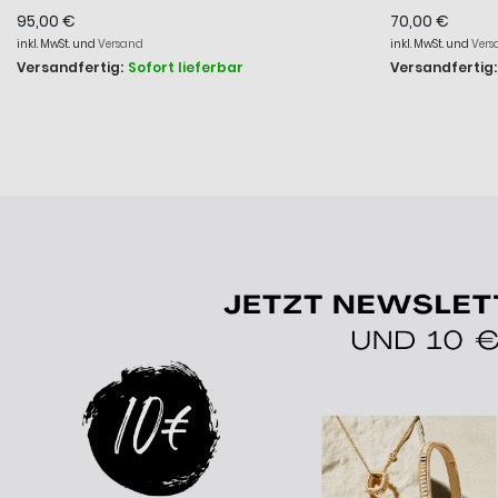
mm
Kunststoff
95,00 €
70,00 €
inkl. MwSt. und
Versand
inkl. MwSt. und
Vers
Versandfertig:
Sofort lieferbar
Versandfertig: