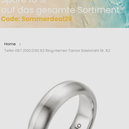
Home
TeNo 067.2100.D30.62 Ring Herren Tamor Edelstahl Gr. 62
Zum
Zum
Ende
Anfang
der
der
Bildergalerie
Bildergalerie
springen
springen