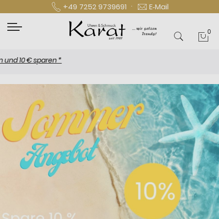
·
+49 7252 9739691
E‑Mail
0
Mei
10 € sparen *