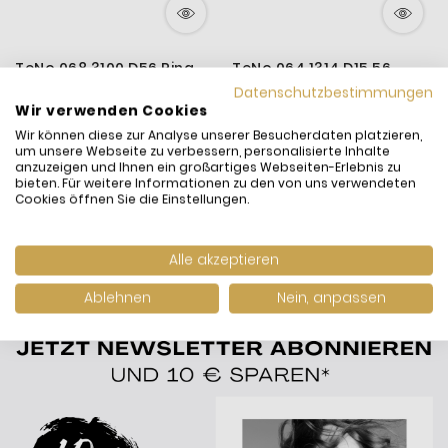
TeNo 068.3100.D56 Ring
TeNo 064.1314.D15.56
Unisex Yunis Ice Edelstahl
Partner-Ring Tamor Satin
Datenschutzbestimmungen
18 K Gelbgold Gr. 58
Brillant 0,04 ct. TW/si
Wir verwenden Cookies
280,00 €
140,00 €
182,00 €
91,00 €
Silber-Ton Gr. 56
Wir können diese zur Analyse unserer Besucherdaten platzieren,
inkl. MwSt. und
Versand
inkl. MwSt. und
Versand
um unsere Webseite zu verbessern, personalisierte Inhalte
Versandfertig:
Sofort
Versandfertig:
Sofort
anzuzeigen und Ihnen ein großartiges Webseiten-Erlebnis zu
lieferbar
lieferbar
bieten. Für weitere Informationen zu den von uns verwendeten
Cookies öffnen Sie die Einstellungen.
Alle akzeptieren
Ablehnen
Nein, anpassen