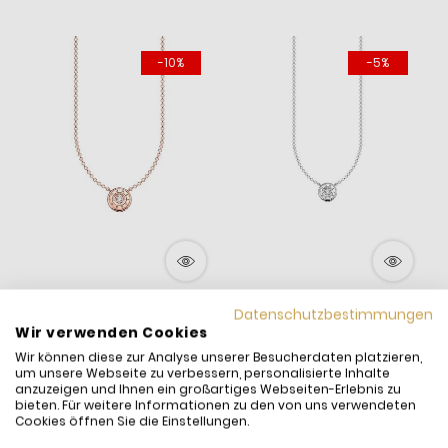
-10%
-5%
Thomas Sabo
Thomas Sabo Halskette
Datenschutzbestimmungen
Wir verwenden Cookies
Halskette-Anhänger
mit Anhänger Kreis
O
Kreis Rosévergoldet
Weißer Stein Silber
W
Wir können diese zur Analyse unserer Besucherdaten platzieren,
189,00 €
170,00 €
98,00 €
93,00 €
6
um unsere Webseite zu verbessern, personalisierte Inhalte
KE1881-416-14
KE1881-051-14
H
inkl. MwSt. und
Versand
inkl. MwSt. und
Versand
i
anzuzeigen und Ihnen ein großartiges Webseiten-Erlebnis zu
bieten. Für weitere Informationen zu den von uns verwendeten
Versandfertig:
Sofort
Versandfertig:
Sofort
V
Cookies öffnen Sie die Einstellungen.
lieferbar
lieferbar
l