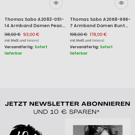
Thomas Sabo A2083-051-
Thomas Sabo A2068-996-
14 Armband Damen Peace
7 Armband Damen Bunte
mit Weißen Steinen Silber
Steine Silber Gelbgold
98,00 €
93,00 €
198,00 €
178,00 €
19 cm
inkl. MwSt. und
Versand
inkl. MwSt. und
Versand
Versandfertig:
Sofort
Versandfertig:
Sofort
lieferbar
lieferbar