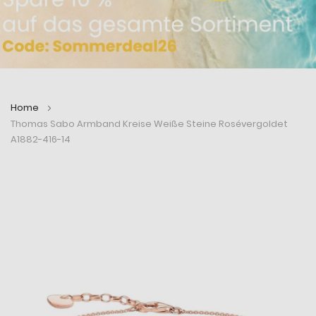
Home
Thomas Sabo Armband Kreise Weiße Steine Rosévergoldet
A1882-416-14
Zum
Zum
Ende
Anfang
der
der
Bildergalerie
Bildergalerie
springen
springen