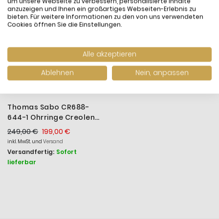
um unsere Webseite zu verbessern, personalisierte Inhalte
anzuzeigen und Ihnen ein großartiges Webseiten-Erlebnis zu
bieten. Für weitere Informationen zu den von uns verwendeten
Cookies öffnen Sie die Einstellungen.
Alle akzeptieren
Ablehnen
Nein, anpassen
Thomas Sabo CR688-
644-1 Ohrringe Creolen
Damen Delfin mit Blauen
249,00 €
199,00 €
Steinen Silber
inkl. MwSt. und
Versand
Versandfertig:
Sofort
lieferbar