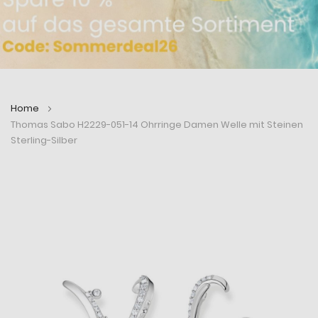
Home
Thomas Sabo H2229-051-14 Ohrringe Damen Welle mit Steinen
Sterling-Silber
Zum
Zum
Ende
Anfang
der
der
Bildergalerie
Bildergalerie
springen
springen