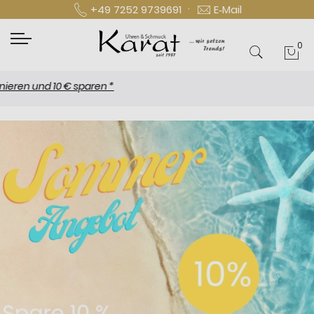
·
+49 7252 9739691
E‑Mail
0
Mei
 und 10 € sparen *