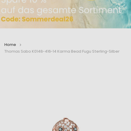
Home
Thomas Sabo K0148-416-14 Karma Bead Fugu Sterling-Silber
Zum
Zum
Ende
Anfang
der
der
Bildergalerie
Bildergalerie
springen
springen