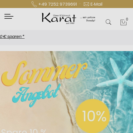
·
+49 7252 9739691
E‑Mail
0
Mei
sparen *