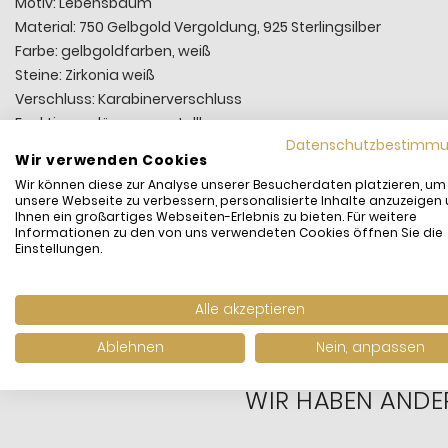
Motiv: Lebensbaum
Material: 750 Gelbgold Vergoldung, 925 Sterlingsilber
Farbe: gelbgoldfarben, weiß
Steine: Zirkonia weiß
Verschluss: Karabinerverschluss
Funktionen: längenverstellbar
Datenschutzbestimm
Höhe: ca. 1,05 cm (0,41 Inch)
Wir verwenden Cookies
Breite: ca. 0,90 cm (0,35 Inch)
Wir können diese zur Analyse unserer Besucherdaten platzieren, um
Stärke: ca. 0,10 cm (0,04 Inch)
unsere Webseite zu verbessern, personalisierte Inhalte anzuzeigen
Ihnen ein großartiges Webseiten-Erlebnis zu bieten. Für weitere
Artikelnummer: KE2126-414-14
Informationen zu den von uns verwendeten Cookies öffnen Sie die
Länge: 45 cm
Einstellungen.
Alle akzeptieren
Ablehnen
Nein, anpassen
WIR HABEN ANDE