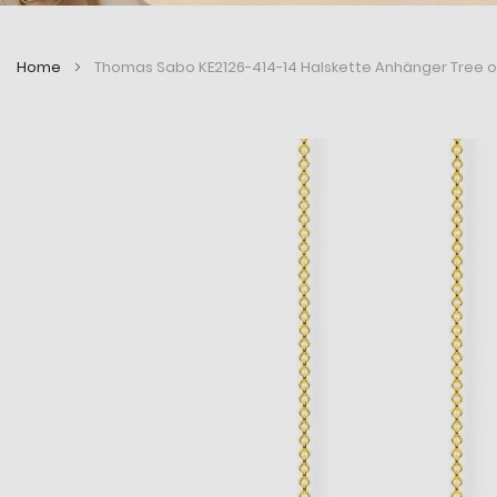
Home
Thomas Sabo KE2126-414-14 Halskette Anhänger Tree o
Zum
Zum
Ende
Anfang
der
der
Bildergalerie
Bildergalerie
springen
springen