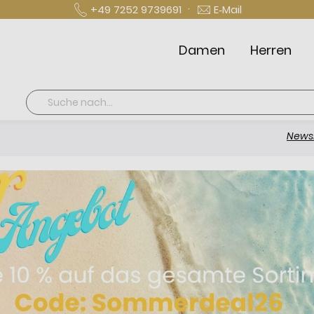
·
+49 7252 9739691
E‑Mail
Damen
Herren
Suche
Newsletter ab