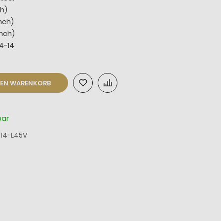
ch)
Inch)
Inch)
4-14
DEN WARENKORB
bar
-14-L45V