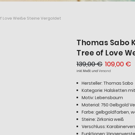
f Love Weiße Steine Vergoldet
Thomas Sabo K
Tree of Love W
139,00 €
109,00 €
inkl. MwSt. und
Versand
Hersteller: Thomas Sabo
Kategorie: Halsketten m
Motiv: Lebensbaum
Material: 750 Gelbgold Ve
Farbe: gelbgoldfarben, w
Steine: Zirkonia weiß
Verschluss: Karabinerver
Funktionen: längenverste