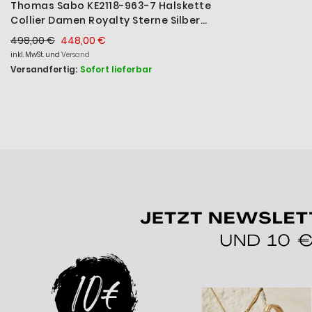
Thomas Sabo KE2118-963-7 Halskette
Collier Damen Royalty Sterne Silber
Vergoldet
498,00 €
448,00 €
inkl. MwSt. und
Versand
Versandfertig:
Sofort lieferbar