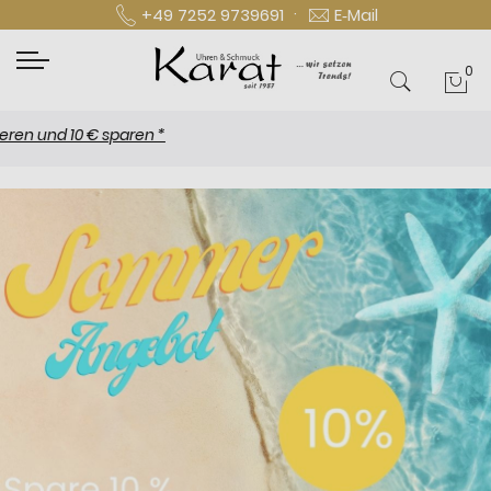
·
+49 7252 9739691
E‑Mail
0
Mei
und 10 € sparen *