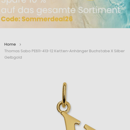
Home
Thomas Sabo PE611-413-12 Ketten-Anhänger Buchstabe X Silber
Gelbgold
Zum
Zum
Ende
Anfang
der
der
Bildergalerie
Bildergalerie
springen
springen