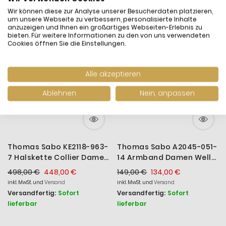
Wir können diese zur Analyse unserer Besucherdaten platzieren,
-10%
-10%
um unsere Webseite zu verbessern, personalisierte Inhalte
anzuzeigen und Ihnen ein großartiges Webseiten-Erlebnis zu
bieten. Für weitere Informationen zu den von uns verwendeten
Cookies öffnen Sie die Einstellungen.
Alle akzeptieren
Ablehnen
Nein, anpassen
Thomas Sabo KE2118-963-
Thomas Sabo A2045-051-
7 Halskette Collier Damen
14 Armband Damen Welle
Royalty Sterne Silber
mit Steinen Zirkonia
498,00 €
448,00 €
149,00 €
134,00 €
Vergoldet
Sterlingsilber
inkl. MwSt. und
Versand
inkl. MwSt. und
Versand
Versandfertig:
Sofort
Versandfertig:
Sofort
lieferbar
lieferbar