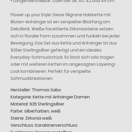
• Längenverstellbar: Ösen bei 38, 40, 42 und 45 cm
Flower up your Style: Diese filigrane Halskette mit
Blüten-Anhänger ist ein verspielter Blickfang am
Dekolleté. Weiße facettierte Zirkoniasteine setzen
sich in floraler Form zusammen und funkeln bei jeder
Bewegung. Das Set aus Kette und Anhänger ist aus
925er Sterlingsilber gefertigt und ein ideales
Everyday-Schmuckstück. Es lässt sich solo tragen
oder mit weiteren Ketten im angesagten Layering-
Look kombinieren. Perfekt für verspielte
Schmuckkreationen.
Hersteller: Thomas Sabo
Kategorie: Kette mit Anhänger Damen
Material: 925 Sterlingsilber
Farbe: silberfarben, weiß
Steine: Zirkonia weiß
Verschluss: Karabinerverschluss