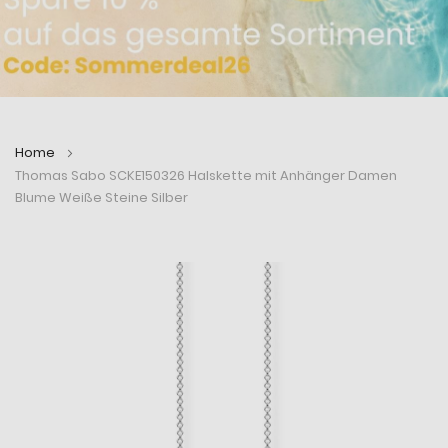
Home
Thomas Sabo SCKE150326 Halskette mit Anhänger Damen
Blume Weiße Steine Silber
Zum
Zum
Ende
Anfang
der
der
Bildergalerie
Bildergalerie
springen
springen