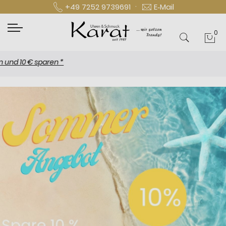
·
+49 7252 9739691
E‑Mail
0
Mei
0 € sparen *