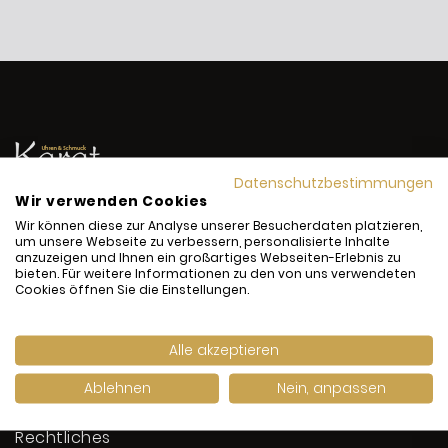
Datenschutzbestimmungen
Wir verwenden Cookies
Marktplatz 16
Wir können diese zur Analyse unserer Besucherdaten platzieren,
75015 Bretten
um unsere Webseite zu verbessern, personalisierte Inhalte
anzuzeigen und Ihnen ein großartiges Webseiten-Erlebnis zu
bieten. Für weitere Informationen zu den von uns verwendeten
info@karat-bretten.de
Cookies öffnen Sie die Einstellungen.
+49 7252 9739691
Alle akzeptieren
Ablehnen
Nein, anpassen
Rechtliches