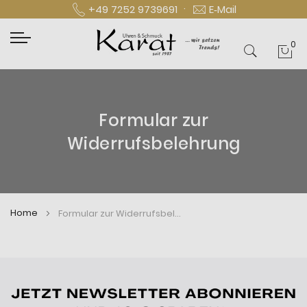
·
+49 7252 9739691
E‑Mail
0
Mei
Formular zur
Widerrufsbelehrung
Home
Formular zur Widerrufsbelehrung