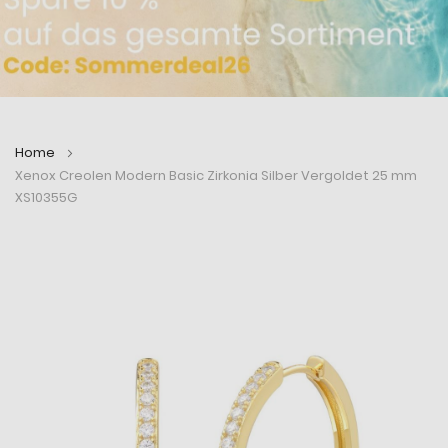
Home
Xenox Creolen Modern Basic Zirkonia Silber Vergoldet 25 mm
XS10355G
Zum
Zum
Ende
Anfang
der
der
Bildergalerie
Bildergalerie
springen
springen