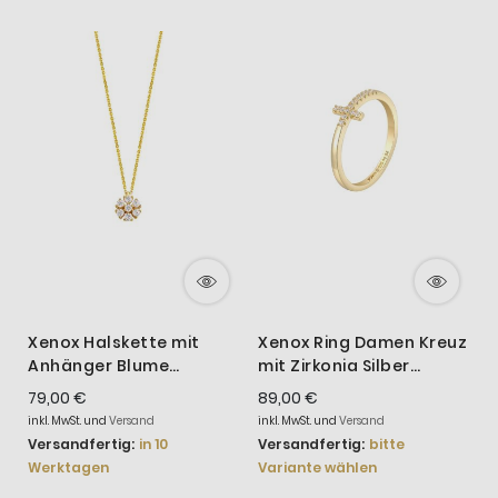
Xenox Halskette mit
Xenox Ring Damen Kreuz
X
Anhänger Blume
mit Zirkonia Silber
R
Zirkonia Silber Vergoldet
Vergoldet XS10043G
S
79,00 €
89,00 €
6
XS6085G
inkl. MwSt. und
Versand
inkl. MwSt. und
Versand
i
Versandfertig:
in 10
Versandfertig:
bitte
V
Werktagen
Variante wählen
W