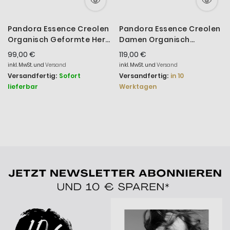
Pandora Essence Creolen
Pandora Essence Creolen
Organisch Geformte Herz
Damen Organisch
Vergoldet 263807C00
Geformt Vergoldet
99,00 €
119,00 €
263299C00
inkl. MwSt. und
Versand
inkl. MwSt. und
Versand
Versandfertig:
Sofort
Versandfertig:
in 10
lieferbar
Werktagen