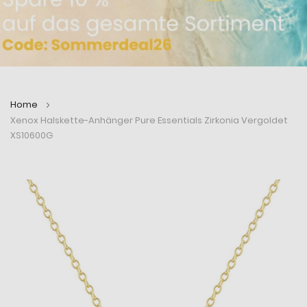
Home
Xenox Halskette-Anhänger Pure Essentials Zirkonia Vergoldet
XS10600G
Zum
Zum
Ende
Anfang
der
der
Bildergalerie
Bildergalerie
springen
springen