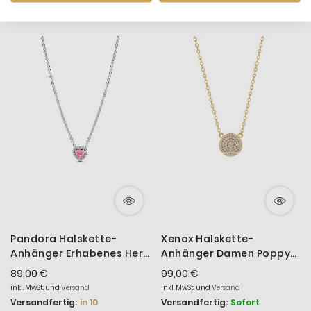
Pandora Halskette-
Xenox Halskette-
Anhänger Erhabenes Herz
Anhänger Damen Poppy
Rosa Silber 45 cm
Glitz Silber Vergoldet
89,00 €
99,00 €
398425C02
XS10002G
inkl. MwSt. und
Versand
inkl. MwSt. und
Versand
Versandfertig:
in 10
Versandfertig:
Sofort