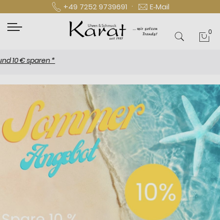
·
+49 7252 9739691
E‑Mail
0
Mei
€ sparen *