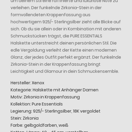
um deinem Stil eine raffinierte und luxuriöse Note zu
verleihen. Der funkelnde Zirkonia-Stein in der
formvollendeten Krappenfassung aus
hochwertigem 925/- Sterlingsilber zieht alle Blicke auf
sich. Ob du sie allein oder in Kombination mit anderen
Schmuckstücken trägst, die PURE ESSENTIALS
Halskette unterstreicht deinen persönlichen Stil. Die
edle Vergoldung verleiht der Kette einen modernen
Glanz, der jedes Outfit perfekt ergänzt. Der funkelnde
Zirkonia-Stein in der Krappenfassung bringt
Leichtigkeit und Glamour in dein Schmuckensemble.
Hersteller: Xenox
Kategorie: Halskette mit Anhänger Damen
Motiv: Zirkonia in Krappenfassung
Kollektion: Pure Essentials
Legierung: 925/- Sterlingsilber, 18K vergoldet
Stein: Zirkonia
Farbe: gelbgoldfarben, weiß