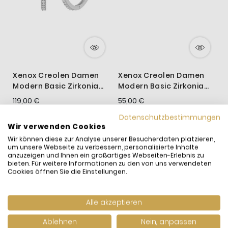
Xenox Creolen Damen
Xenox Creolen Damen
X
Modern Basic Zirkonia
Modern Basic Zirkonia
B
Silber 25 mm XS10355
Silber Vergoldet
V
119,00 €
55,00 €
8
XS10350G
inkl. MwSt. und
Versand
inkl. MwSt. und
Versand
i
Datenschutzbestimmungen
Versandfertig:
Sofort
Versandfertig:
in 10
V
Wir verwenden Cookies
lieferbar
Werktagen
l
Wir können diese zur Analyse unserer Besucherdaten platzieren,
um unsere Webseite zu verbessern, personalisierte Inhalte
anzuzeigen und Ihnen ein großartiges Webseiten-Erlebnis zu
bieten. Für weitere Informationen zu den von uns verwendeten
Cookies öffnen Sie die Einstellungen.
WIR HABEN ANDERE
PRODUKTE GEFUNDEN,
DIE IHNEN GEFALLEN
Alle akzeptieren
KÖNNTEN!
Ablehnen
Nein, anpassen