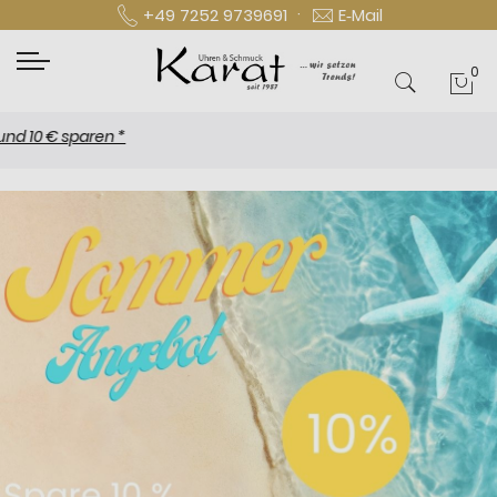
·
+49 7252 9739691
E‑Mail
0
Mei
€ sparen *