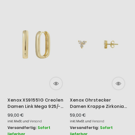
Xenox XS91551G Creolen
Xenox Ohrstecker
X
Damen Link Mega 925/-
Damen Krappe Zirkonia
Silber Vergoldet 20 mm
925 Silber Vergoldet
K
99,00 €
59,00 €
5
XS7345G
S
inkl. MwSt. und
Versand
inkl. MwSt. und
Versand
i
Versandfertig:
Sofort
Versandfertig:
Sofort
V
lieferbar
lieferbar
l