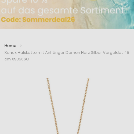
Home
Xenox Halskette mit Anhänger Damen Herz Silber Vergoldet 45
cm XS3566G
Zum
Zum
Ende
Anfang
der
der
Bildergalerie
Bildergalerie
springen
springen