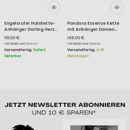
Engelsrufer Halskette-
Pandora Essence Kette
Anhänger Darling Herz
mit Anhänger Damen
Silber ERN-DARLING-ZI-BIR
Herz Vergoldet
119,00 €
149,00 €
363272C00
inkl. MwSt. und
Versand
inkl. MwSt. und
Versand
Versandfertig:
Sofort
Versandfertig:
in 10
lieferbar
Werktagen