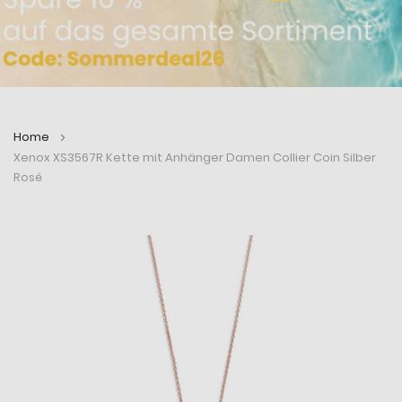
Home
Xenox XS3567R Kette mit Anhänger Damen Collier Coin Silber
Rosé
Zum
Zum
Ende
Anfang
der
der
Bildergalerie
Bildergalerie
springen
springen