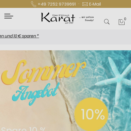
·
+49 7252 9739691
E‑Mail
0
Mei
 10 € sparen *