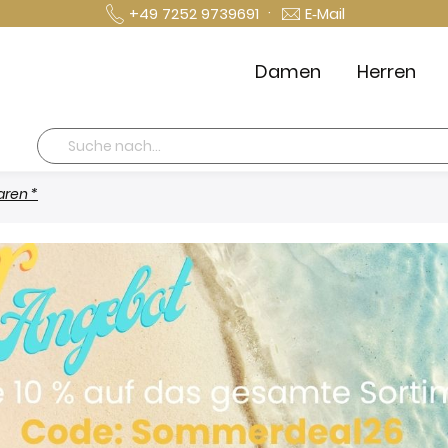
·
+49 7252 9739691
E‑Mail
Damen
Herren
Suche