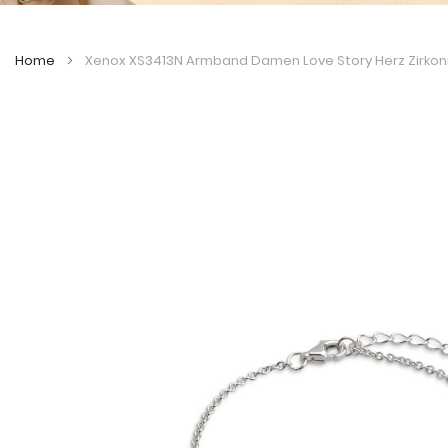
Home
Xenox XS3413N Armband Damen Love Story Herz Zirkoni
Zum
Zum
Ende
Anfang
der
der
Bildergalerie
Bildergalerie
springen
springen