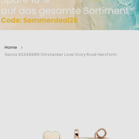
Home
Xenox XS3488RN Ohrstecker Love Story Rosé Herzform
Zum
Zum
Ende
Anfang
der
der
Bildergalerie
Bildergalerie
springen
springen