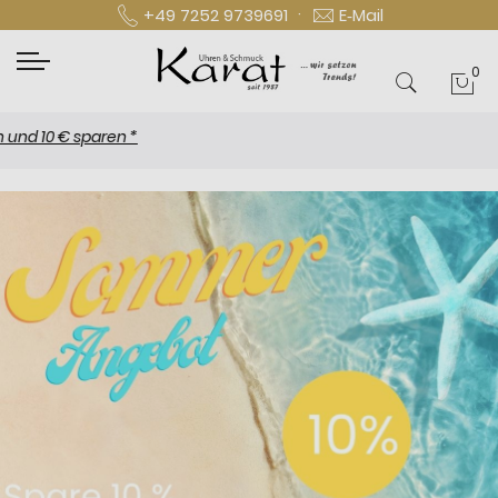
·
+49 7252 9739691
E‑Mail
0
Mei
10 € sparen *