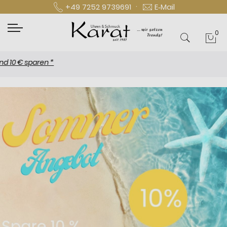
·
+49 7252 9739691
E‑Mail
0
Mei
€ sparen *