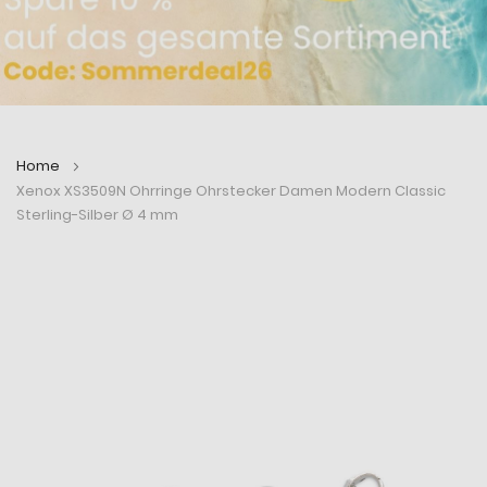
Home
Xenox XS3509N Ohrringe Ohrstecker Damen Modern Classic
Sterling-Silber Ø 4 mm
Zum
Zum
Ende
Anfang
der
der
Bildergalerie
Bildergalerie
springen
springen