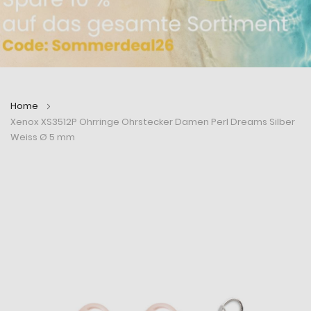
Home
Xenox XS3512P Ohrringe Ohrstecker Damen Perl Dreams Silber
Weiss Ø 5 mm
Zum
Zum
Ende
Anfang
der
der
Bildergalerie
Bildergalerie
springen
springen