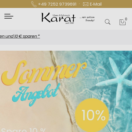
·
+49 7252 9739691
E‑Mail
0
Mei
 10 € sparen *