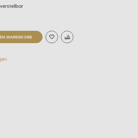
verstellbar
DEN WARENKORB
agen