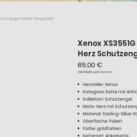
utzengel Silber Vergoldet
Xenox XS3551G
Herz Schutzeng
65,00 €
inkl. MwSt. und
Versand
Hersteller: Xenox
Kategorie: Kette mit An
Kollektion: Schutzengel
Motiv: Herz mit Schutzen
Material: Sterling-Silber 9
Oberfläche: Poliert
Farbe: goldfarben
Kettenart: Ankerkette