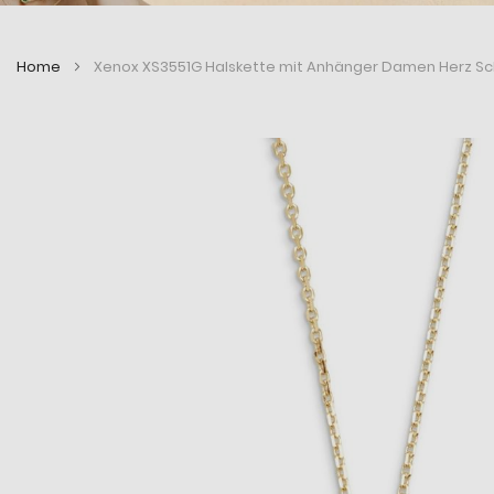
Home
Xenox XS3551G Halskette mit Anhänger Damen Herz Sch
Zum
Zum
Ende
Anfang
der
der
Bildergalerie
Bildergalerie
springen
springen