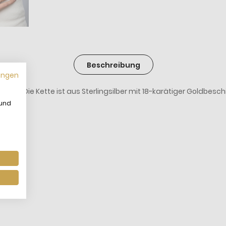
Beschreibung
ungen
i Dir. Die Kette ist aus Sterlingsilber mit 18-karätiger Goldbe
 und