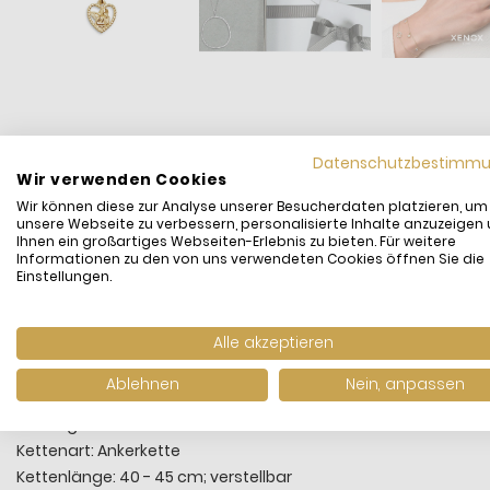
Datenschutzbestimm
Wir verwenden Cookies
Mit dieser Herz-Halskette hast Du Deinen Schutzengel immer be
Wir können diese zur Analyse unserer Besucherdaten platzieren, um
bedeutungsvollen Teil Deiner Styling-Geschichte.
unsere Webseite zu verbessern, personalisierte Inhalte anzuzeigen
Ihnen ein großartiges Webseiten-Erlebnis zu bieten. Für weitere
Informationen zu den von uns verwendeten Cookies öffnen Sie die
Hersteller: Xenox
Einstellungen.
Kategorie: Kette mit Anhänger Damen
Kollektion: Schutzengel
Alle akzeptieren
Motiv: Herz mit Schutzengel
Material: Sterling-Silber 925/-, 18K Vergoldet
Ablehnen
Nein, anpassen
Oberfläche: Poliert
Farbe: goldfarben
Kettenart: Ankerkette
Kettenlänge: 40 - 45 cm; verstellbar