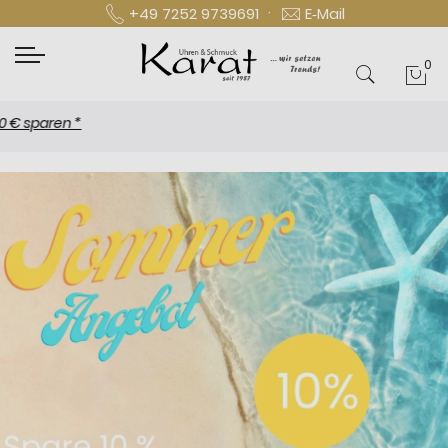
·
+49 7252 9739691
E‑Mail
0
Mei
paren *