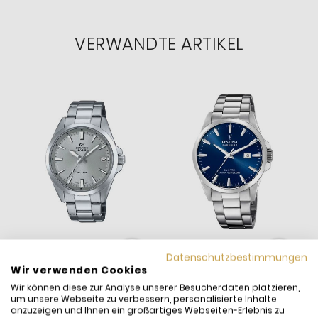
VERWANDTE ARTIKEL
Datenschutzbestimmungen
Wir verwenden Cookies
Wir können diese zur Analyse unserer Besucherdaten platzieren,
Casio Herren-Uhr Edifice
Festina Herren-Uhr Swiss
um unsere Webseite zu verbessern, personalisierte Inhalte
Analog Quarz Edelstahl-
Made Blau Quarz
anzuzeigen und Ihnen ein großartiges Webseiten-Erlebnis zu