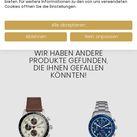
Band EFV-100D-8AVUEF
Edelstahl-Armband
bieten. Für weitere Informationen zu den von uns verwendeten
99,90 €
179,00 €
Cookies öffnen Sie die Einstellungen.
F20024/3
inkl. MwSt. und
Versand
inkl. MwSt. und
Versand
Versandfertig:
Sofort
Versandfertig:
Sofort
lieferbar
lieferbar
Alle akzeptieren
Ablehnen
Nein, anpassen
WIR HABEN ANDERE
PRODUKTE GEFUNDEN,
DIE IHNEN GEFALLEN
KÖNNTEN!