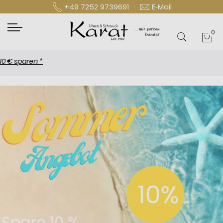
·
+49 7252 9739691
E‑Mail
0
Mei
N