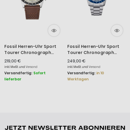
Fossil Herren-Uhr Sport
Fossil Herren-Uhr Sport
Tourer Chronograph
Tourer Chronograph
Quarz Leder-Band FS6042
Quarz Edelstahl-Band
219,00 €
249,00 €
FS6047
inkl. MwSt. und
Versand
inkl. MwSt. und
Versand
Versandfertig:
Sofort
Versandfertig:
in 10
lieferbar
Werktagen