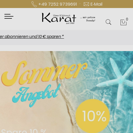
·
+49 7252 9739691
E‑Mail
0
Mei
nnieren und 10 € sparen *