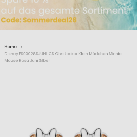
Home
Disney ES00028SJUNL.CS Ohrstecker Klein Mädchen Minnie
Mouse Rosa Juni Silber
Zum
Zum
Ende
Anfang
der
der
Bildergalerie
Bildergalerie
springen
springen