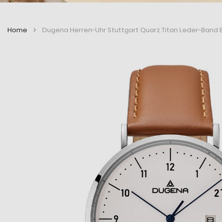
Home
Dugena Herren-Uhr Stuttgart Quarz Titan Leder-Band 
Zum
Zum
Ende
Anfang
der
der
Bildergalerie
Bildergalerie
springen
springen