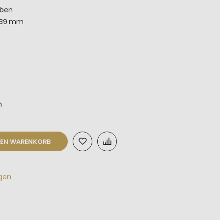
rben
 39 mm
m
DEN WARENKORB
agen