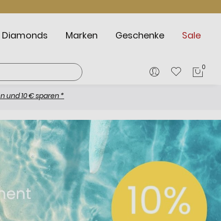
Diamonds
Marken
Geschenke
Sale
0
Mein
aren *