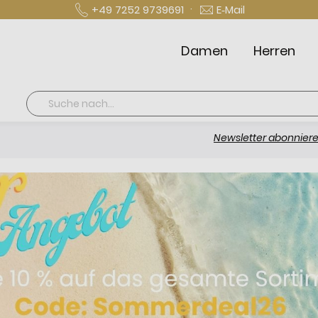
·
+49 7252 9739691
E‑Mail
Damen
Herren
Suche
Newsletter abonnieren und 10 € sp