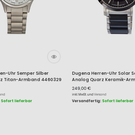
en-Uhr Semper Silber
Dugena Herren-Uhr Solar 
rz Titan-Armband 4460329
Analog Quarz Keramik-Ar
4461005
249,00 €
and
inkl. MwSt. und
Versand
Sofort lieferbar
Versandfertig:
Sofort lieferbar