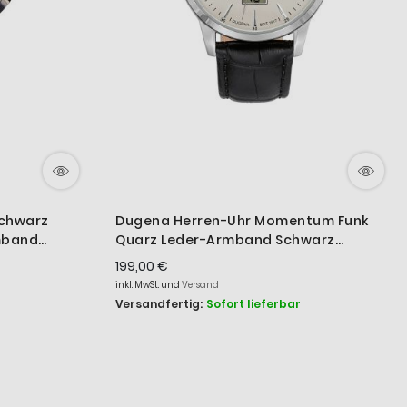
Schwarz
Dugena Herren-Uhr Momentum Funk
mband
Quarz Leder-Armband Schwarz
4460859
199,00 €
inkl. MwSt. und
Versand
Versandfertig:
Sofort lieferbar