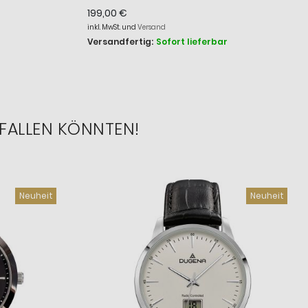
4460860
199,00 €
inkl. MwSt. und
Versand
Versandfertig:
Sofort lieferbar
FALLEN KÖNNTEN!
Neuheit
Neuheit