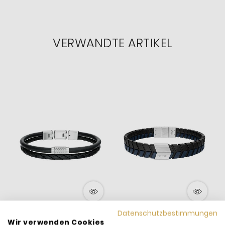
VERWANDTE ARTIKEL
Datenschutzbestimmungen
Fossil Armband Herren
Fossil Armband Herren
F
Wir verwenden Cookies