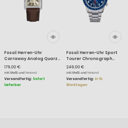
Fossil Herren-Uhr
Fossil Herren-Uhr Sport
Carraway Analog Quarz
Tourer Chronograph
Braun Leder-Band FS6012
Quarz Edelstahl-Band
179,00 €
249,00 €
FS6047
inkl. MwSt. und
Versand
inkl. MwSt. und
Versand
Versandfertig:
Sofort
Versandfertig:
in 10
lieferbar
Werktagen