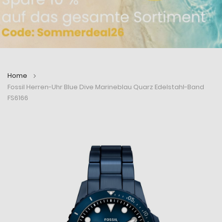
Home
Fossil Herren-Uhr Blue Dive Marineblau Quarz Edelstahl-Band
FS6166
Zum
Zum
Ende
Anfang
der
der
Bildergalerie
Bildergalerie
springen
springen