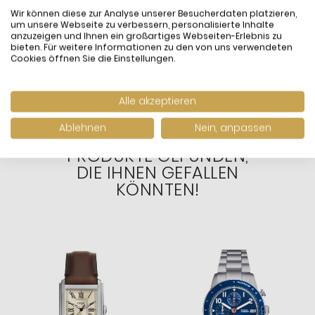
Machine Geriffeltes
Blaues Leder Geflochten
A
Wir können diese zur Analyse unserer Besucherdaten platzieren,
Leder Schwarz
Edelstahl JF04985040
K
um unsere Webseite zu verbessern, personalisierte Inhalte
75,00 €
69,00 €
6
JF04989040
E
anzuzeigen und Ihnen ein großartiges Webseiten-Erlebnis zu
inkl. MwSt. und
Versand
inkl. MwSt. und
Versand
i
bieten. Für weitere Informationen zu den von uns verwendeten
Versandfertig:
Sofort
Versandfertig:
Sofort
V
Cookies öffnen Sie die Einstellungen.
lieferbar
lieferbar
l
Alle akzeptieren
Ablehnen
Nein, anpassen
WIR HABEN ANDERE
PRODUKTE GEFUNDEN,
DIE IHNEN GEFALLEN
KÖNNTEN!