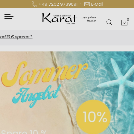
·
+49 7252 9739691
E‑Mail
0
Mei
 sparen *