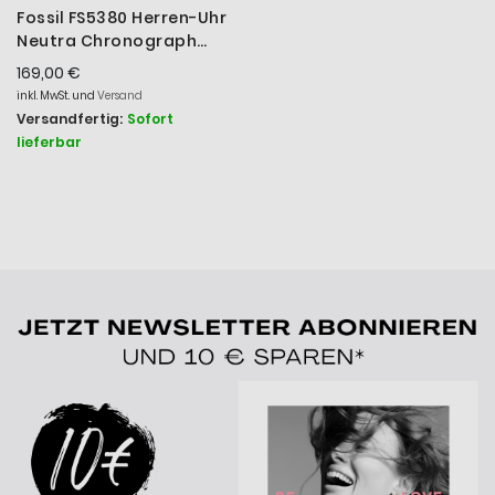
Fossil FS5380 Herren-Uhr
Neutra Chronograph
Quarz mit Leder-Band Ø
169,00 €
44 mm
inkl. MwSt. und
Versand
Versandfertig:
Sofort
lieferbar