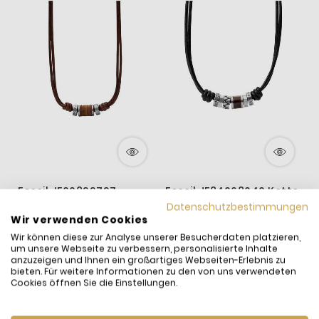
Fossil JF00899797
Fossil JF84068040 Kette
F
Halskette mit Anhänger
mit Anhänger Herren
E
Datenschutzbestimmungen
Wir verwenden Cookies
Herren Rondell Leder
Vintage Casual Leder
E
59,00 €
59,00 €
7
Edelstahl
Wir können diese zur Analyse unserer Besucherdaten platzieren,
inkl. MwSt. und
Versand
inkl. MwSt. und
Versand
i
um unsere Webseite zu verbessern, personalisierte Inhalte
Versandfertig:
Sofort
Versandfertig:
in 10
V
anzuzeigen und Ihnen ein großartiges Webseiten-Erlebnis zu
lieferbar
Werktagen
l
bieten. Für weitere Informationen zu den von uns verwendeten
Cookies öffnen Sie die Einstellungen.