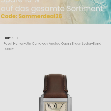
Home
Fossil Herren-Uhr Carraway Analog Quarz Braun Leder-Band
FS6012
Zum
Zum
Ende
Anfang
der
der
Bildergalerie
Bildergalerie
springen
springen