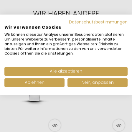
WIR HABEN ANDERE
PRODUKTE GEFUNDEN,
Datenschutzbestimmungen
DIE IHNEN GEFALLEN
Wir verwenden Cookies
KÖNNTEN!
Wir können diese zur Analyse unserer Besucherdaten platzieren,
um unsere Webseite zu verbessern, personalisierte Inhalte
anzuzeigen und Ihnen ein großartiges Webseiten-Erlebnis zu
bieten. Für weitere Informationen zu den von uns verwendeten
Cookies öffnen Sie die Einstellungen.
Neuheit
Neuheit
Alle akzeptieren
Ablehnen
Nein, anpassen