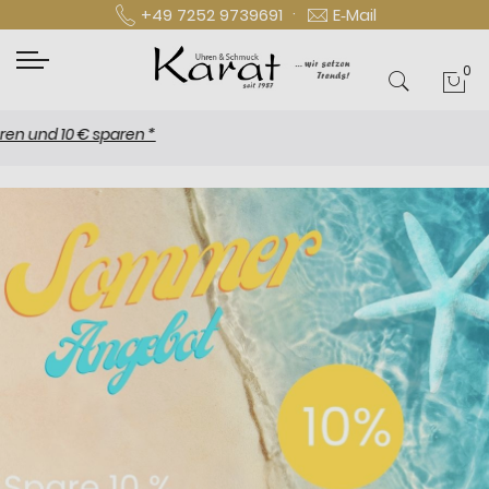
·
+49 7252 9739691
E‑Mail
0
Mei
d 10 € sparen *