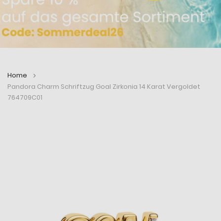
Home
Pandora Charm Schriftzug Goal Zirkonia 14 Karat Vergoldet
764709C01
Zum
Zum
Ende
Anfang
der
der
Bildergalerie
Bildergalerie
springen
springen