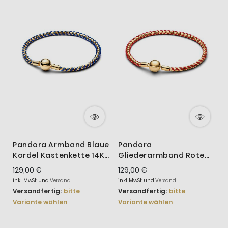
Pandora Armband Blaue
Pandora
Kordel Kastenkette 14K
Gliederarmband Rote
G
Vergoldet 563816C02
Kordel 14 Karat
Z
129,00 €
129,00 €
1
Vergoldet 563816C01
inkl. MwSt. und
Versand
inkl. MwSt. und
Versand
i
Versandfertig:
bitte
Versandfertig:
bitte
V
Variante wählen
Variante wählen
V