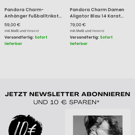
Pandora Charm-
Pandora Charm Damen
Anhänger Fußballtrikot
Aligator Blau 14 Karat
Zirkonia Silber 794708C01
Vergoldet 764624C01
59,00 €
79,00 €
inkl. MwSt. und
Versand
inkl. MwSt. und
Versand
Versandfertig:
Sofort
Versandfertig:
Sofort
lieferbar
lieferbar